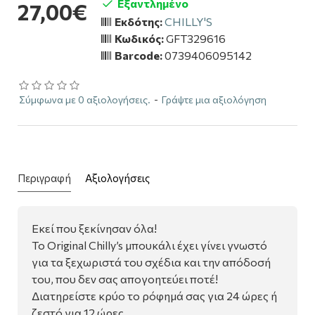
Εξαντλημένο
27,00€
Εκδότης:
CHILLY'S
Κωδικός:
GFT329616
Barcode:
0739406095142
Σύμφωνα με 0 αξιολογήσεις.
-
Γράψτε μια αξιολόγηση
Περιγραφή
Αξιολογήσεις
Εκεί που ξεκίνησαν όλα!
Το Original Chilly’s μπουκάλι έχει γίνει γνωστό
για τα ξεχωριστά του σχέδια και την απόδοσή
του, που δεν σας απογοητεύει ποτέ!
Διατηρείστε κρύο το ρόφημά σας για 24 ώρες ή
ζεστό για 12 ώρες.