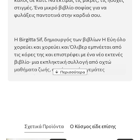
στιγμές. Ένα μικρό βιβλίο σοφίας για να
φυλάξεις παντοτινά στην καρδιά σου.
Η Birgitta Sif, δημιουργός των βιβλίων Η Εύη όλο
χορεύει και χορεύει και Όλιβερ εμπνέεται από
τις κόρες της και επιστρέφει με ένα νέο εκτενές
βιβλίο· μια εκπληκτική συλλογή από οχτώ
μαθήματα ζωής, οχτώ ιστορίες γεμάτες
ζεστασιά και αγάπη που μπορούν να
εμπνεύσουν κάθε αναγνώστη.
«Έγραψα αυτό το βιβλίο για τις δυνατές και
γενναίες κόρες μου. Είναι μια συλλογή από τις
σκέψεις και την αγάπη μου για αυτές, για να τη
Σχετικά Προϊόντα
Ο Κόσμος είδε επίσης
διαβάζουν, να τη χαίρονται και να τους δίνει
κουράγιο καθώς μεγαλώνουν».