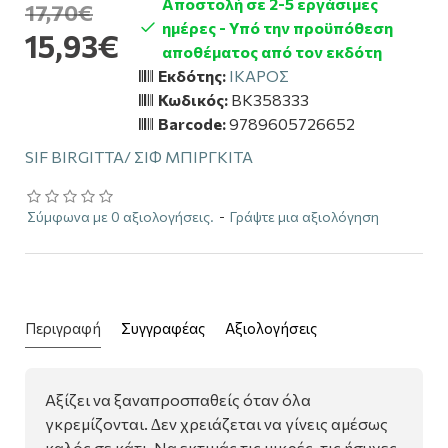
Αποστολή σε 2-5 εργάσιμες
17,70€
ημέρες - Υπό την προϋπόθεση
15,93€
αποθέματος από τον εκδότη
Εκδότης:
ΙΚΑΡΟΣ
Κωδικός:
BK358333
Barcode:
9789605726652
SIF BIRGITTA/ ΣΙΦ ΜΠΙΡΓΚΙΤΑ
Σύμφωνα με 0 αξιολογήσεις.
-
Γράψτε μια αξιολόγηση
Περιγραφή
Συγγραφέας
Αξιολογήσεις
Αξίζει να ξαναπροσπαθείς όταν όλα
γκρεμίζονται. ∆εν χρειάζεται να γίνεις αμέσως
καλός σε κάτι. Να εκτιμάς τις μικρές, τις ήσυχες