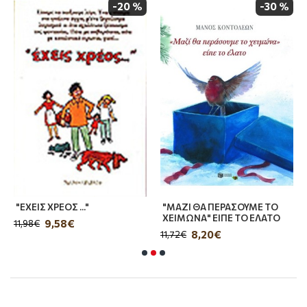
-20 %
-30 %
―Birgitta Sif
"ΕΧΕΙΣ ΧΡΕΟΣ ..."
"ΜΑΖΙ ΘΑ ΠΕΡΑΣΟΥΜΕ ΤΟ
ΧΕΙΜΩΝΑ" ΕΙΠΕ ΤΟ ΕΛΑΤΟ
9,58€
11,98€
8,20€
11,72€