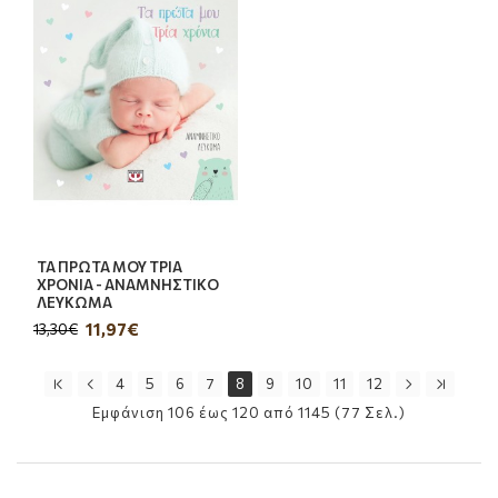
ΤΑ ΠΡΩΤΑ ΜΟΥ ΤΡΙΑ
ΧΡΟΝΙΑ - ΑΝΑΜΝΗΣΤΙΚΟ
ΛΕΥΚΩΜΑ
11,97€
13,30€
4
5
6
7
8
9
10
11
12
Εμφάνιση 106 έως 120 από 1145 (77 Σελ.)