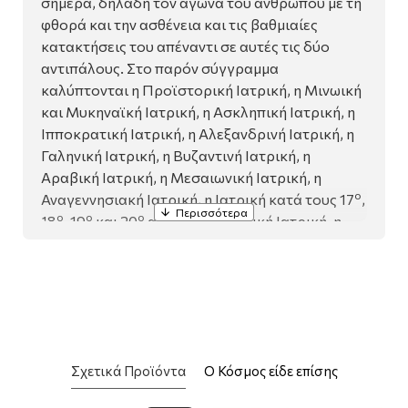
σήμερα, δηλαδή τον αγώνα του ανθρώπου με τη
φθορά και την ασθένεια και τις βαθμιαίες
κατακτήσεις του απέναντι σε αυτές τις δύο
αντιπάλους. Στο παρόν σύγγραμμα
καλύπτονται η Προϊστορική Ιατρική, η Μινωική
και Μυκηναϊκή Ιατρική, η Ασκληπική Ιατρική, η
Ιπποκρατική Ιατρική, η Αλεξανδρινή Ιατρική, η
Γαληνική Ιατρική, η Βυζαντινή Ιατρική, η
Αραβική Ιατρική, η Μεσαιωνική Ιατρική, η
ο
Αναγεννησιακή Ιατρική, η Ιατρική κατά τους 17
,
ο
ο
ο
18
, 19
και 20
αιώνες, η Ελληνική Ιατρική, η
Δημόσια Υγεία, τα Εμβόλια και το
Αντιεμβολιαστικό Κίνημα, η ιστορική εξέλιξη
των νοσοκομείων, η εξέλιξη της Χειρουργικής
καθώς και ζητήματα Ιατρικής Ηθικής και
Δεοντολογίας. Με περισσότερες από 600
έγχρωμες εικόνες και πίνακες, ένθετα πλαίσια
Σχετικά Προϊόντα
Ο Κόσμος είδε επίσης
με θεματολογία ευρύτερου ενδιαφέροντος,
ερωτήσεις κατανόησης και εκτεταμένη