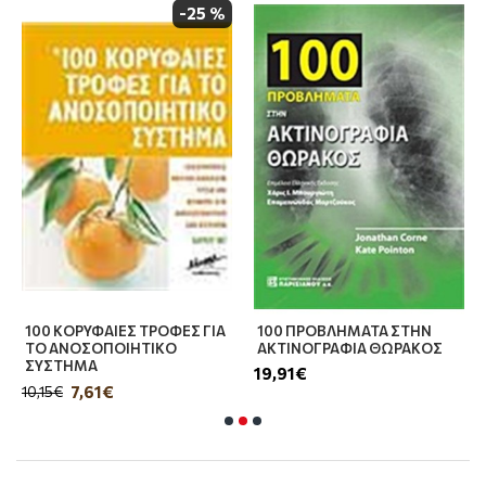
βιβλιογραφία, το παρόν σύγγραμμα αποτελεί
-25 %
το πιο σύγχρονο έργο στο πεδίο και το πλέον
φιλικό στον αναγνώστη.
100 ΚΟΡΥΦΑΙΕΣ ΤΡΟΦΕΣ ΓΙΑ
100 ΠΡΟΒΛΗΜΑΤΑ ΣΤΗΝ
ΤΟ ΑΝΟΣΟΠΟΙΗΤΙΚΟ
ΑΚΤΙΝΟΓΡΑΦΙΑ ΘΩΡΑΚΟΣ
ΣΥΣΤΗΜΑ
19,91€
7,61€
10,15€