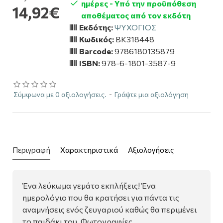
ημέρες - Υπό την προϋπόθεση
14,92€
αποθέματος από τον εκδότη
Εκδότης:
ΨΥΧΟΓΙΟΣ
Κωδικός:
BK318448
Barcode:
9786180135879
ISBN:
978-6-1801-3587-9
Σύμφωνα με 0 αξιολογήσεις.
-
Γράψτε μια αξιολόγηση
Περιγραφή
Χαρακτηριστικά
Αξιολογήσεις
Ένα λεύκωµα γεµάτο εκπλήξεις! Ένα
ηµερολόγιο που θα κρατήσει για πάντα τις
αναµνήσεις ενός ζευγαριού καθώς θα περιµένει
το παιδάκι του. Φωτογραφίες,