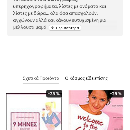
υπερηχογραφήµατα, λίστες µε ονόµατα και
λίστες µε δώρα... όλα όσα απασχολούν,
αγχώνουν αλλά και κάνουν ευτυχισµένη µια
µέλλουσα µαµά.
Σχετικά Προϊόντα
Ο Κόσμος είδε επίσης
-25 %
-25 %