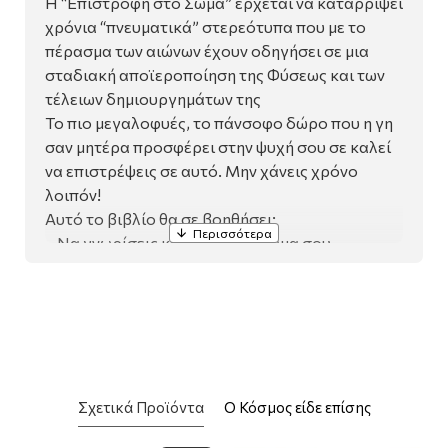
Η “Επιστροφή στο Σώμα” έρχεται να καταρρίψει
χρόνια “πνευματικά” στερεότυπα που με το
πέρασμα των αιώνων έχουν οδηγήσει σε μια
σταδιακή αποϊεροποίηση της Φύσεως και των
τέλειων δημιουργημάτων της
Το πιο μεγαλοφυές, το πάνσοφο δώρο που η γη
σαν μητέρα προσφέρει στην ψυχή σου σε καλεί
να επιστρέψεις σε αυτό. Μην χάνεις χρόνο
λοιπόν!
Αυτό το βιβλίο θα σε βοηθήσει:
– Να γνωρίσεις καλύτερα το σώμα σου
– Να μάθεις να αντλείς θεραπευτική ενέργεια
από τη γη
– Να αναβαθμίσεις την επαφή σου με τη Φύση
– Να αυξήσεις τα επίπεδα της ζωτικότητάς σου
– Να αποκτήσεις πρόσβαση στον άφθονο
ενεργειακό πλούτο
Σχετικά Προϊόντα
Ο Κόσμος είδε επίσης
της γης και πάνω από όλα,
Επιτέλους, να επιστρέψεις…