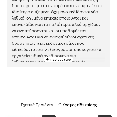
δραστη­ριότητα στον τομέα αυτόν εμφανίζεται
ιδιαίτερα αυξημένη: όχι μόνο εκδίδονται νέα
λεξικά, όχι μόνο επικαιροποιούνται και
επανεκδίδονται τα παλιότερα, αλλά αρχίζουν
να αναπτύσσονται και οι υποδομές που
απαιτούνται για να ενισχυθούν οι σχετικές
δραστηριότητες: εκδοτικοί οίκοι που
ειδικεύονται στη λεξικογραφία, υπολογιστικά
εργαλεία ειδι­κά σχεδιασμένα για
λεξικογραφικές εργασίες, δημιουργία
ηλεκτρονι­κών σωμάτων κειμένων,
προγράμματα σπουδών και συνέδρια με αντι­
κείμενο τη λεξικογραφία και τα προϊόντα της
κ.λπ. Ανάμεσα στις προ­σπάθειες αυτές, η
έλλειψη θεωρητικών εργαλείων, οδηγών
εργασίας, μεταλεξικογραφικών ερευνών και
Σχετικά Προϊόντα
Ο Κόσμος είδε επίσης
διδακτικών εγχειριδίων με αντικείμενο την
ελληνική γλώσσα, παραμένει αισθητή και οι