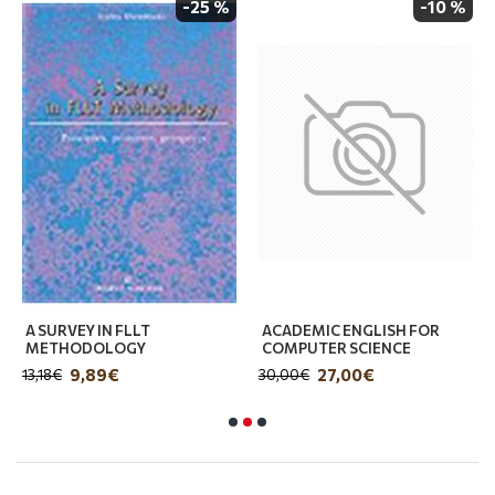
ανάγκες καλύπτονται ad hoc, άλλοτε με
-25 %
-10 %
αυτοσχεδιαστικό τρόπο και άλλοτε με
αναφορές στην ξενόγλωσση βιβλιογραφία. Η
παρούσα έκδοση έρχεται να καλύψει ένα μέρος
του κενού, επικεντρώνοντας στον τομέα της
εκπαίδευσης των λεξικογράφων. Με στόχο τη
σύνδεση της βασικής γνώσης με την πρακτική
εφαρμογή, το έργο απευθύνεται σε
επαγγελματίες, διδάσκο­ντες του αντικειμένου,
σπουδαστές, ερευνητές εντός και εκτός ακαδη­
μαϊκής κοινότητας και γενικότερα σε όλους
εκείνους -και είναι πολλοί που ενδιαφέρονται
για τη συλλογή, την επεξεργασία και τη
A SURVEY IN FLLT
ACADEMIC ENGLISH FOR
δημοσίευση γλωσσικού υλικού με την ειδική
METHODOLOGY
COMPUTER SCIENCE
9,89€
27,00€
μορφή που ονομάζουμε λεξικό. Το βιβλίο
13,18€
30,00€
περιέχει πάνω από διακόσιες ασκήσεις,
οργανωμένες θεματικά έτσι ώστε να μπορούν να
αντιστοιχιστούν τόσο με την ακαδημαϊκή
διδασκαλία του αντικειμένου όσο και με τις