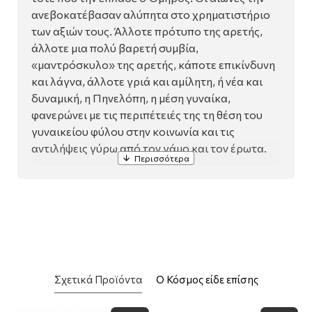
ανεβοκατέβασαν αλύπητα στο χρηματιστήριο
των αξιών τους. Άλλοτε πρότυπο της αρετής,
άλλοτε μια πολύ βαρετή συμβία,
«μαντρόσκυλο» της αρετής, κάποτε επικίνδυνη
και λάγνα, άλλοτε γριά και αμίλητη, ή νέα και
δυναμική, η Πηνελόπη, η μέση γυναίκα,
φανερώνει με τις περιπέτειές της τη θέση του
γυναικείου φύλου στην κοινωνία και τις
αντιλήψεις γύρω από τον γάμο και τον έρωτα.
Κάποτε σβήνει ολότελα από τις σελίδες της
λογοτεχνίας, άλλοτε κάνει μια δειλή, μίζερη
εμφάνιση. Ο 20ός αιώνας όμως είναι ο αιώνας
της: πολλές σελίδες αφιερώθηκαν στα
«σκάνδαλά» της στον μεσοπόλεμο, πολλές και
οι απόπειρες να της δοθεί μια καλύτερη τύχη
στη ζωή, τόσο από γυναίκες όσο και από
Σχετικά Προϊόντα
Ο Κόσμος είδε επίσης
άνδρες.