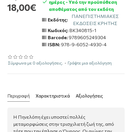
ημέρες - Υπό την προϋπόθεση
18,00€
αποθέματος από τον εκδότη
ΠΑΝΕΠΙΣΤΗΜΙΑΚΕΣ
Εκδότης:
ΕΚΔΟΣΕΙΣ ΚΡΗΤΗΣ
Κωδικός:
BK340815-1
Barcode:
9789605249304
ISBN:
978-9-6052-4930-4
Σύμφωνα με 0 αξιολογήσεις.
-
Γράψτε μια αξιολόγηση
Περιγραφή
Χαρακτηριστικά
Αξιολογήσεις
Η Πηνελόπη έχει υποστεί πολλές
μεταμορφώσεις στην τρισχιλιετή ζωή της, από
τότε που την έπλασε ο Όμηρος. Οι αιώνες την