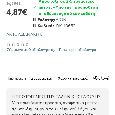
Αποστολή σε 2-5 εργάσιμες
6,09€
ημέρες - Υπό την προϋπόθεση
4,87€
αποθέματος από τον εκδότη
Εκδότης:
ΔΙΟΝ
Κωδικός:
BK119652
ΑΚΤΟΥΔΙΑΝΑΚΗ Ε.
Σύμφωνα με 0 αξιολογήσεις.
-
Γράψτε μια αξιολόγηση
Περιγραφή
Συγγραφέας
Χαρακτηριστικά
Αξιολογήσει
Η ΠΡΩΤΟΓΕΝΕΣΙ ΤΗΣ ΕΛΛΗΝΙΚΗΣ ΓΛΩΣΣΗΣ
Μια πρωτότυπος εργασία, αναφορικά με την
πρωτο-δημιουργία του Ελληνικού λόγου και
της Ελληνικής γραφής. Σημεία τονισμού δεν