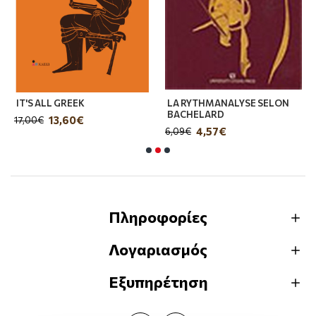
IT'S ALL GREEK
LA RYTHMANALYSE SELON
BACHELARD
13,60€
17,00€
4,57€
6,09€
Πληροφορίες
Λογαριασμός
Εξυπηρέτηση