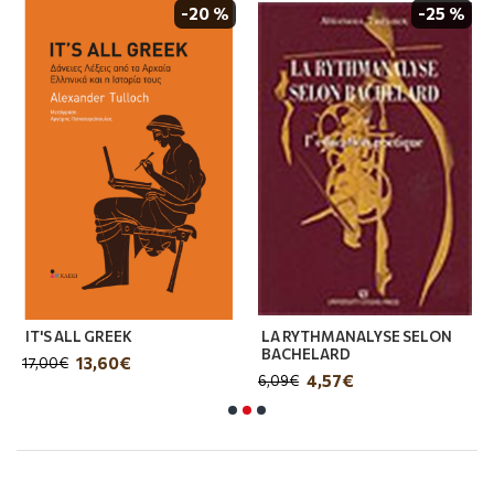
έρθει όμως μια μέρα που οι άνθρωποι δεν θα
-20 %
-25 %
νοιάζονται για το τι γέννησε την ομορφιά, δεν
θα νοιάζονται καν για τα ονόματα και τα
βιογραφικά στοιχεία των ποιητών, θα
νοιάζονται για την ίδια την ομορφιά· τότε θα
έχουμε μεταφράσεις όχι μόνο τόσο καλές (ήδη
τις έχουμε) αλλά και διάσημες, όπως
ο
Όμηρος
του Chapman, ο
Rabelais
του Urquhart,
η
Οδύσσεια
του Pope. Πιστεύω ότι αυτό είναι
μια κορυφαία στιγμή που πρέπει να
επιθυμήσουμε με αμετακίνητη προσήλωση.
Η (α)πειθαρχία των λέξεων έχει ως κύριους
IT'S ALL GREEK
LA RYTHMANALYSE SELON
άξονες τη λογοτεχνική μετάφραση και την
BACHELARD
13,60€
17,00€
ισπανόφωνη λογοτεχνία και φιλοδοξεί να δώσει
4,57€
6,09€
το στίγμα του σύγχρονου μεταφραστή
λογοτεχνίας (τη διαδικασία εκπαίδευσής του,
τις σχέσεις του με άλλους εμπλεκόμενους στο
μεταφραστικό γίγνεσθαι, τη θέση του έργου του