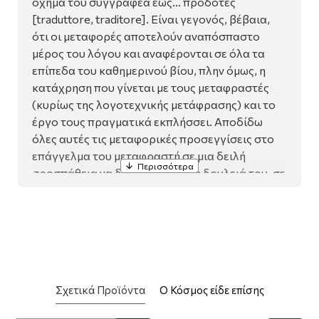
όχημα του συγγραφέα έως… προδότες
[traduttore, traditore]. Είναι γεγονός, βέβαια,
ότι οι μεταφορές αποτελούν αναπόσπαστο
μέρος του λόγου και αναφέρονται σε όλα τα
επίπεδα του καθημερινού βίου, πλην όμως, η
κατάχρηση που γίνεται με τους μεταφραστές
(κυρίως της λογοτεχνικής μετάφρασης) και το
έργο τους πραγματικά εκπλήσσει. Αποδίδω
όλες αυτές τις μεταφορικές προσεγγίσεις στο
επάγγελμα του μεταφραστή σε μια δειλή
προσπάθεια να δοθεί κύρος στη δουλειά του, σε
μια ντροπαλή απόπειρα καταξίωσης του ρόλου
του ώστε να μπορέσει να σταθεί με αξιοπρέπεια
δίπλα στην ιστορικά αναγνωρισμένη φιγούρα
του συγγραφέα. Και όλα αυτά γιατί μας
καταβάλλει, όπως υποστηρίζει ο Χόρχε Λουίς
Μπόρχες, η αίσθηση της ιστορίας που έχουμε.
Σχετικά Προϊόντα
Ο Κόσμος είδε επίσης
Σήμερα ενδιαφερόμαστε να μάθουμε τις
περιστάσεις που γέννησαν ένα κείμενο. Θα