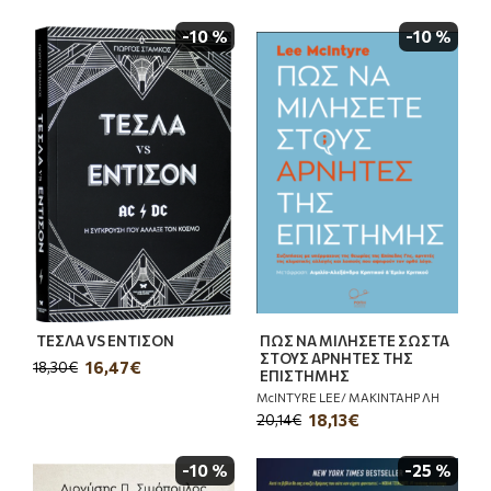
-10 %
-10 %
ΤΕΣΛΑ VS ΕΝΤΙΣΟΝ
ΠΩΣ ΝΑ ΜΙΛΗΣΕΤΕ ΣΩΣΤΑ
ΣΤΟΥΣ ΑΡΝΗΤΕΣ ΤΗΣ
16,47€
18,30€
ΕΠΙΣΤΗΜΗΣ
McINTYRE LEE/ ΜΑΚΙΝΤΑΗΡ ΛΗ
18,13€
20,14€
-10 %
-25 %