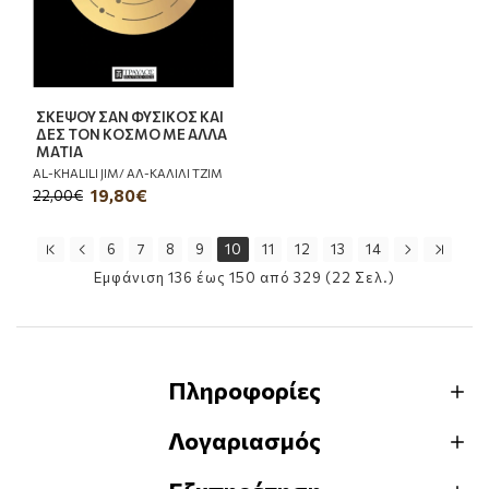
ΣΚΕΨΟΥ ΣΑΝ ΦΥΣΙΚΟΣ ΚΑΙ
ΔΕΣ ΤΟΝ ΚΟΣΜΟ ΜΕ ΑΛΛΑ
ΜΑΤΙΑ
AL-KHALILI JIM/ ΑΛ-ΚΑΛΙΛΙ ΤΖΙΜ
19,80€
22,00€
6
7
8
9
10
11
12
13
14
Εμφάνιση 136 έως 150 από 329 (22 Σελ.)
Πληροφορίες
Λογαριασμός