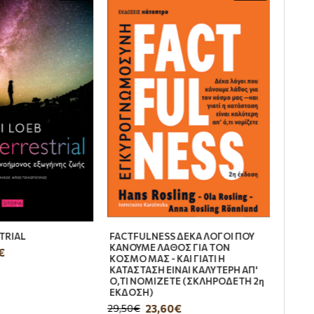
προσθήκη σε ένα είδος που ακμάζει. Ένα
ης.
ου περιφέρονταν στην Παλαιά Γη μάς έμοιαζαν
δεδεμένων μεταξύ τους ιστοριών, η Isabel
όρειο Πόλο, στον Νότιο. Εκεί, βρίσκει την
ικότητας της Παλαιάς Γης οι εραστές δεν
TRIAL
FACTFULNESS ΔΕΚΑ ΛΟΓΟΙ ΠΟΥ
ΚΑΝΟΥΜΕ ΛΑΘΟΣ ΓΙΑ ΤΟΝ
€
ΚΟΣΜΟ ΜΑΣ - ΚΑΙ ΓΙΑΤΙ Η
ΚΑΤΑΣΤΑΣΗ ΕΙΝΑΙ ΚΑΛΥΤΕΡΗ ΑΠ'
Ο,ΤΙ ΝΟΜΙΖΕΤΕ (ΣΚΛΗΡΟΔΕΤΗ 2η
ΕΚΔΟΣΗ)
23,60€
29,50€