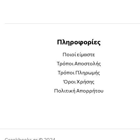
Ένα απολαυστικό και αξιοθαύμαστο βιβλίο μ
Πληροφορίες
Ένα διασκεδαστικό, γλυκό βιβλίο που διαβάζ
Ποιοί είμαστε
Τρόποι Αποστολής
Οι ιστορίες δένουν αρμονικά η μία με την άλλ
Τρόποι Πληρωμής
Όροι Χρήσης
Πολιτική Απορρήτου
Greekbooks.gr © 2024