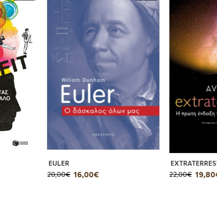
ο ντεμπούτο της Isabel Greenberg είναι μια καλοδεχούμενη 
τικούς θρύλους για την πρώιμη -και χαμένη- ιστορία της γ
ένας άλλος –λησμονημένος πλέον– πολιτισμός. Οι άνθρωποι π
οξοι κι ευάλωτοι. Σε αυτή τη σειρά εικονογραφημένων και συν
 νέου που κωπηλατώντας πηγαίνει από την πατρίδα του, τον Β
 καταδικασμένο. Εξαιτίας της ασυνήθιστης και δύσκολης πολ
EULER
EXTRATERRES
16,00€
19,80
20,00€
22,00€
ου υπέροχου έργου. - Monocle