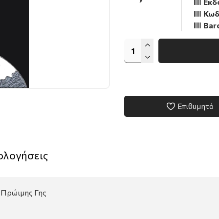
Εκδ
Κωδ
Bar
Επιθυμητό
ολογήσεις
 Πρώιμης Γης