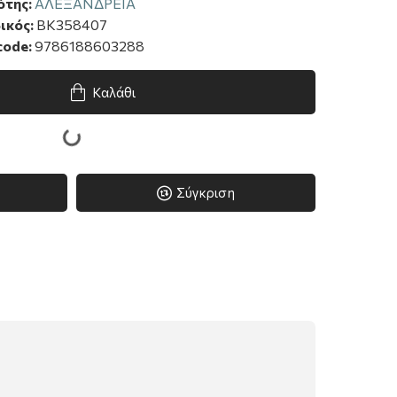
ότης:
ΑΛΕΞΑΝΔΡΕΙΑ
ικός:
BK358407
code:
9786188603288
Καλάθι
Σύγκριση