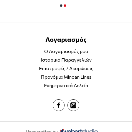
ε πολλούς κρυμμένους θησαυρούς. -Guardian
Λογαριασμός
εται εύκολα και σαν παραμύθι. - Glasgow Sunday Herald
Ο Λογαριασμός μου
Ιστορικό Παραγγελιών
η. Η Greenberg ξέρει πώς να παίζει με τους μύθους του κόσμου
Επιστροφές / Ακυρώσεις
Προνόμια Minoan Lines
Ενημερωτικά Δελτία
Handcrafted by