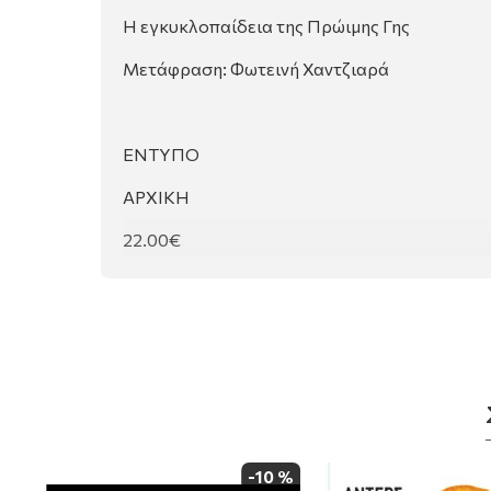
Η εγκυκλοπαίδεια της Πρώιμης Γης
Μετάφραση: Φωτεινή Χαντζιαρά
ΕΝΤΥΠΟ
ΑΡΧΙΚΗ
22.00€
10%
ΤΕΛΙΚΗ
19.80€
ΑΓΟΡΑ
* ΔΩΡΕΑΝ ΑΠΟΣΤΟΛΗ αγορές άνω των 50€ (
 %
-10 %