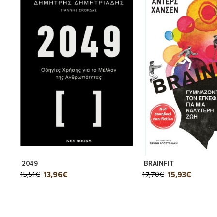
Share
Περίτεχνο, ευφάνταστο και γεμάτο χιούμορ τ
πανέμορφα εικονογραφημένο βιβλίο με φαντασ
Πριν ξεκινήσει η δική μας Ιστορία, άκμαζε 
πολύ: περίεργοι, ευαίσθητοι, αστείοι, φιλόδ
Greenberg καταγράφει τις εξερευνήσεις ενός
μεγάλη του αγάπη, μα το ειδύλλιό τους είναι
γίνεται να αγγίξουν ο ένας τον άλλον.
2049
BRAINFIT
Έγραψαν για το βιβλίο
13,96€
15,93€
15,51€
17,70€
Υπάρχει άπλετη μαγεία στις σελίδες αυτού τ