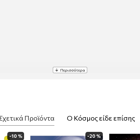
Σχετικά Προϊόντα
Ο Κόσμος είδε επίσης
εντός Ελλάδος)
-10 %
-20 %