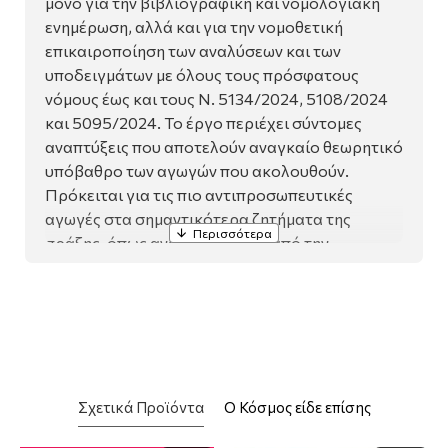
μόνο για την βιβλιογραφική και νομολογιακή
ενημέρωση, αλλά και για την νομοθετική
επικαιροποίηση των αναλύσεων και των
υποδειγμάτων με όλους τους πρόσφατους
νόμους έως και τους Ν. 5134/2024, 5108/2024
και 5095/2024. Το έργο περιέχει σύντομες
αναπτύξεις που αποτελούν αναγκαίο θεωρητικό
υπόβαθρο των αγωγών που ακολουθούν.
Πρόκειται για τις πιο αντιπροσωπευτικές
αγωγές στα σημαντικότερα ζητήματα της
πράξης, όπως αναδεικνύονται από την
νομολογία των δικαστηρίων. Απαρτίζεται από
τις εξής θεματικές ενότητες:
• Περί διαθηκών (ανυπόστατο, λόγοι
ακυρότητας και ακυρωσίας διαθήκης, αγωγές
Σχετικά Προϊόντα
Ο Κόσμος είδε επίσης
κληροδόχου, καταπιστευματοδόχου και
εκπλήρωσης τρόπου).