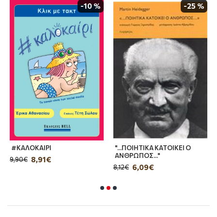
-10 %
-25 %
• Την ενότητα της αγωγής περί κλήρου
(διάδικοι, αίτημα, στοιχεία, δικονομικές
προϋποθέσεις, άμυνα εναγομένου και ευθύνη
του, νόμιμος μεριδούχος, ακυρότητας
αποδοχής, ερμηνεία διαθηκών, παροχή
πληροφοριών για την κληρονομία.
• Περί διανομής κοινού κλήρου (διάδικοι,
στοιχεία, αίτημα, αρμοδιότητα, άμυνα
#ΚΑΛΟΚΑΙΡΙ
"...ΠΟΙΗΤΙΚΑ ΚΑΤΟΙΚΕΙ Ο
εναγομένου).
ΑΝΘΡΩΠΟΣ..."
8,91€
9,90€
6,09€
8,12€
• Περί νόμιμης μοίρας (δικαιούχοι,
υπολογισμός, κατάλειψη, προσβολή, μέμψη,
ακυρότητα αποκλήρωσης).