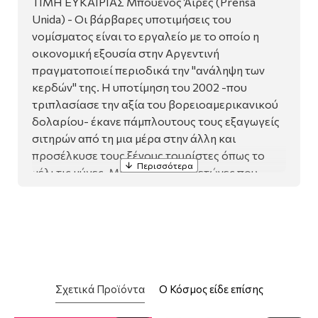
ΤΙΜΗ ΕΥΚΑΙΡΙΑΣ Μπουένος Άιρες (Prensa
Unida) - Οι βάρβαρες υποτιμήσεις του
νομίσματος είναι το εργαλείο με το οποίο η
οικονομική εξουσία στην Αργεντινή
πραγματοποιεί περιοδικά την "ανάληψη των
κερδών" της. Η υποτίμηση του 2002 -που
τριπλασίασε την αξία του βορειοαμερικανικού
δολαρίου- έκανε πάμπλουτους τους εξαγωγείς
σιτηρών από τη μια μέρα στην άλλη και
προσέλκυσε τους ξένους τουρίστες όπως το
μέλι τις μύγες. Μια χωρά με παγετώνες που
λιώνουν τη σωστή στιγμή, η οποία μοιράζεται με
τη Βραζιλία τους μεγαλύτερους καταρράκτες
του κόσμου, με φάλαινες που κάνουν άλματα
στον αέρα και μια πρωτεύουσα ευρωπαϊκού
στιλ, όπου μπορείς να χορέψεις τάνγκο και να
φας το καλύτερο κρέας αγελάδας ελευθέρας
Σχετικά Προϊόντα
Ο Κόσμος είδε επίσης
βοσκής, είναι -δε χωρά αμφιβολία-μια χώρα σε
τιμή ευκαιρίας.