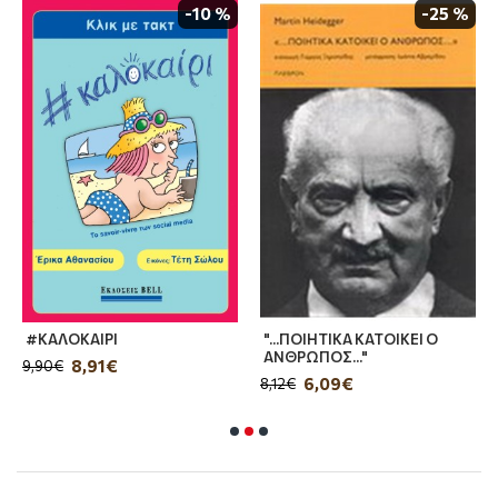
-10 %
-25 %
#ΚΑΛΟΚΑΙΡΙ
"...ΠΟΙΗΤΙΚΑ ΚΑΤΟΙΚΕΙ Ο
ΑΝΘΡΩΠΟΣ..."
8,91€
9,90€
6,09€
8,12€