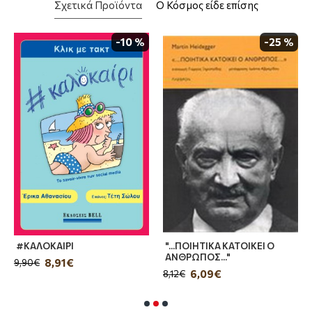
Σχετικά Προϊόντα
Ο Κόσμος είδε επίσης
ΤΟ "ΟΜΟΣΧΗΜΟΝ".209
ΤΟ ΠΑΤΡΙΑΡΧΕΙΟΝ ΜΕ ΤΑ ΜΑΤΙΑ ΤΩΝ
ΕΛΛΑΔΙΚΩΝ.230
-10 %
-25 %
ΤΑ ΚΑΤΑ ΤΟΝ ΠΑΤΡΙΑΡΧΗΝ.264
ΟΙ "ΛΕΓΑΜΕΝΟΙ".299
ΟΙ "ΛΕΓΑΜΕΝΟΙ" ΚΑΙ ΤΑ "ΔΙΚΑ" ΜΑΣ.341
ΚΕΦΑΛΑΙΟΝ ΨΥΧΟΒΛΑΒΕΣ ΠΑΝΥ.355
ΚΕΦΑΛΑΙΟΝ ΑΝΙΑΡΟΝ ΠΑΝΥ.408
ΛΙΓΑ ΛΟΓΙΑ ΓΙΑ ΤΟ ΤΕΛΟΣ.411
Η ΣΚΛΑΒΑ Η ΠΟΛΙ.413
#ΚΑΛΟΚΑΙΡΙ
"...ΠΟΙΗΤΙΚΑ ΚΑΤΟΙΚΕΙ Ο
ΑΝΘΡΩΠΟΣ..."
8,91€
9,90€
6,09€
8,12€