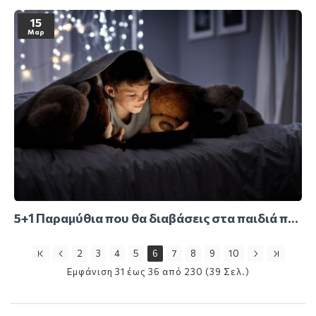
15
Μαρ
5+1 Παραμύθια που θα διαβάσεις στα παιδιά πριν κοιμηθούν
2
3
4
5
6
7
8
9
10
Εμφάνιση 31 έως 36 από 230 (39 Σελ.)