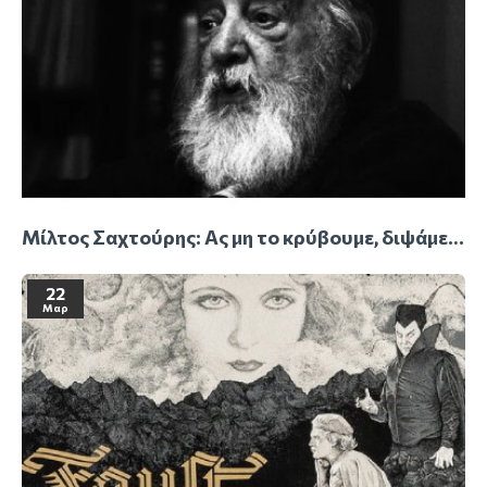
Μίλτος Σαχτούρης: Ας μη το κρύβουμε, διψάμε για ουρανό.
22
Μαρ