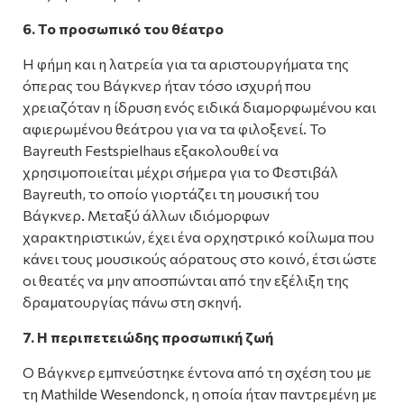
6. Το προσωπικό του θέατρο
Η φήμη και η λατρεία για τα αριστουργήματα της
όπερας του Βάγκνερ ήταν τόσο ισχυρή που
χρειαζόταν η ίδρυση ενός ειδικά διαμορφωμένου και
αφιερωμένου θεάτρου για να τα φιλοξενεί. Το
Bayreuth Festspielhaus εξακολουθεί να
χρησιμοποιείται μέχρι σήμερα για το Φεστιβάλ
Bayreuth, το οποίο γιορτάζει τη μουσική του
Βάγκνερ. Μεταξύ άλλων ιδιόμορφων
χαρακτηριστικών, έχει ένα ορχηστρικό κοίλωμα που
κάνει τους μουσικούς αόρατους στο κοινό, έτσι ώστε
οι θεατές να μην αποσπώνται από την εξέλιξη της
δραματουργίας πάνω στη σκηνή.
7. Η περιπετειώδης προσωπική ζωή
Ο Βάγκνερ εμπνεύστηκε έντονα από τη σχέση του με
τη Mathilde Wesendonck, η οποία ήταν παντρεμένη με