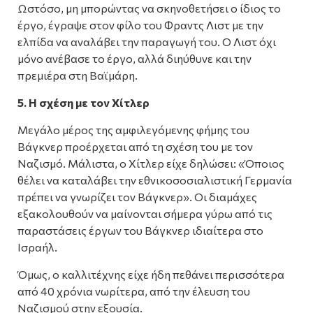
Ωστόσο, μη μπορώντας να σκηνοθετήσει ο ίδιος το
έργο, έγραψε στον φίλο του Φραντς Λιστ με την
ελπίδα να αναλάβει την παραγωγή του. Ο Λιστ όχι
μόνο ανέβασε το έργο, αλλά διηύθυνε και την
πρεμιέρα στη Βαϊμάρη.
5. Η σχέση με τον Χίτλερ
Μεγάλο μέρος της αμφιλεγόμενης φήμης του
Βάγκνερ προέρχεται από τη σχέση του με τον
Ναζισμό. Μάλιστα, ο Χίτλερ είχε δηλώσει: «Όποιος
θέλει να καταλάβει την εθνικοσοσιαλιστική Γερμανία
πρέπει να γνωρίζει τον Βάγκνερ». Οι διαμάχες
εξακολουθούν να μαίνονται σήμερα γύρω από τις
παραστάσεις έργων του Βάγκνερ ιδιαίτερα στο
Ισραήλ.
Όμως, ο καλλιτέχνης είχε ήδη πεθάνει περισσότερα
από 40 χρόνια νωρίτερα, από την έλευση του
Ναζισμού στην εξουσία.