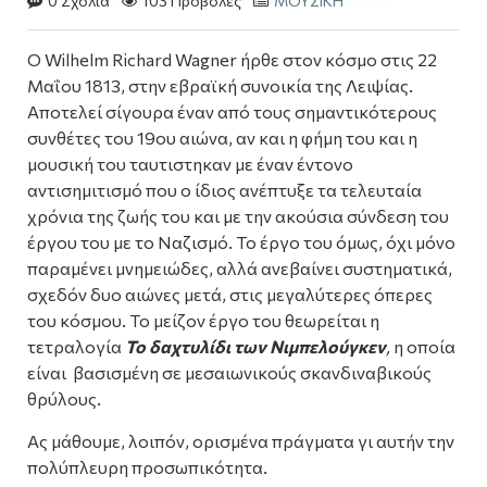
0 Σχόλια
103 Προβολές
ΜΟΥΣΙΚΗ
Ο Wilhelm Richard Wagner ήρθε στον κόσμο στις 22
Μαΐου 1813, στην εβραϊκή συνοικία της Λειψίας.
Αποτελεί σίγουρα έναν από τους σημαντικότερους
συνθέτες του 19ου αιώνα, αν και η φήμη του και η
μουσική του ταυτιστηκαν με έναν έντονο
αντισημιτισμό που ο ίδιος ανέπτυξε τα τελευταία
χρόνια της ζωής του και με την ακούσια σύνδεση του
έργου του με το Ναζισμό.
Το έργο του όμως, όχι μόνο
παραμένει μνημειώδες, αλλά ανεβαίνει συστηματικά,
σχεδόν δυο αιώνες μετά, στις μεγαλύτερες όπερες
του κόσμου. Το μείζον έργο του θεωρείται
η
τετραλογία
Το δαχτυλίδι των Νιμπελούγκεν
,
η οποία
είναι βασισμένη σε μεσαιωνικούς σκανδιναβικούς
θρύλους.
Ας μάθουμε, λοιπόν, ορισμένα πράγματα γι αυτήν την
πολύπλευρη προσωπικότητα.