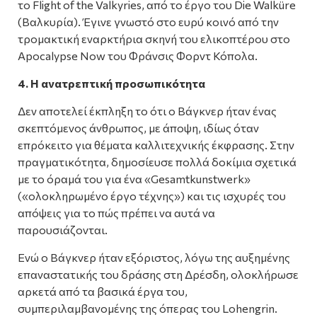
το Flight of the Valkyries, από το έργο του Die Walküre
(Βαλκυρία). Έγινε γνωστό στο ευρύ κοινό από την
τρομακτική εναρκτήρια σκηνή του ελικοπτέρου στο
Apocalypse Now του Φράνσις Φορντ Κόπολα.
4. Η ανατρεπτική προσωπικότητα
Δεν αποτελεί έκπληξη το ότι ο Βάγκνερ ήταν ένας
σκεπτόμενος άνθρωπος, με άποψη, ιδίως όταν
επρόκειτο για θέματα καλλιτεχνικής έκφρασης. Στην
πραγματικότητα, δημοσίευσε πολλά δοκίμια σχετικά
με το όραμά του για ένα «Gesamtkunstwerk»
(«ολοκληρωμένο έργο τέχνης») και τις ισχυρές του
απόψεις για το πώς πρέπει να αυτά να
παρουσιάζονται.
Ενώ ο Βάγκνερ ήταν εξόριστος, λόγω της αυξημένης
επαναστατικής του δράσης στη Δρέσδη, ολοκλήρωσε
αρκετά από τα βασικά έργα του,
συμπεριλαμβανομένης της όπερας του Lohengrin.