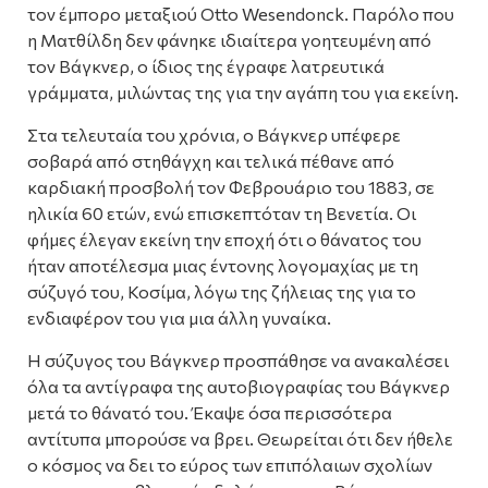
τον έμπορο μεταξιού Otto Wesendonck. Παρόλο που
η Ματθίλδη δεν φάνηκε ιδιαίτερα γοητευμένη από
τον Βάγκνερ, ο ίδιος της έγραφε λατρευτικά
γράμματα, μιλώντας της για την αγάπη του για εκείνη.
Στα τελευταία του χρόνια, ο Βάγκνερ υπέφερε
σοβαρά από στηθάγχη και τελικά πέθανε από
καρδιακή προσβολή τον Φεβρουάριο του 1883, σε
ηλικία 60 ετών, ενώ επισκεπτόταν τη Βενετία. Οι
φήμες έλεγαν εκείνη την εποχή ότι ο θάνατος του
ήταν αποτέλεσμα μιας έντονης λογομαχίας με τη
σύζυγό του, Κοσίμα, λόγω της ζήλειας της για το
ενδιαφέρον του για μια άλλη γυναίκα.
Η σύζυγος του Βάγκνερ προσπάθησε να ανακαλέσει
όλα τα αντίγραφα της αυτοβιογραφίας του Βάγκνερ
μετά το θάνατό του. Έκαψε όσα περισσότερα
αντίτυπα μπορούσε να βρει. Θεωρείται ότι δεν ήθελε
ο κόσμος να δει το εύρος των επιπόλαιων σχολίων