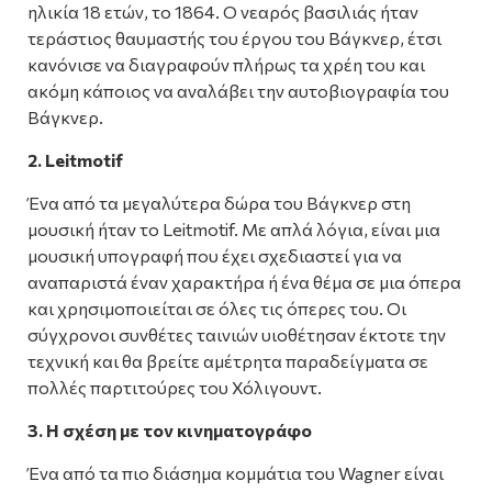
ηλικία 18 ετών, το 1864. Ο νεαρός βασιλιάς ήταν
τεράστιος θαυμαστής του έργου του Βάγκνερ, έτσι
κανόνισε να διαγραφούν πλήρως τα χρέη του και
ακόμη κάποιος να αναλάβει την αυτοβιογραφία του
Βάγκνερ.
2. Leitmotif
Ένα από τα μεγαλύτερα δώρα του Βάγκνερ στη
μουσική ήταν το Leitmotif. Με απλά λόγια, είναι μια
μουσική υπογραφή που έχει σχεδιαστεί για να
αναπαριστά έναν χαρακτήρα ή ένα θέμα σε μια όπερα
και χρησιμοποιείται σε όλες τις όπερες του. Οι
σύγχρονοι συνθέτες ταινιών υιοθέτησαν έκτοτε την
τεχνική και θα βρείτε αμέτρητα παραδείγματα σε
πολλές παρτιτούρες του Χόλιγουντ.
3. Η σχέση με τον κινηματογράφο
Ένα από τα πιο διάσημα κομμάτια του Wagner είναι