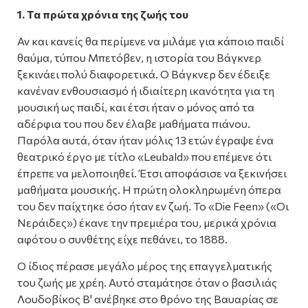
1. Τα πρώτα χρόνια της ζωής του
Αν και κανείς θα περίμενε να μιλάμε για κάποιο παιδί
θαύμα, τύπου Μπετόβεν, η ιστορία του Βάγκνερ
ξεκινάει πολύ διαφορετικά. Ο Βάγκνερ δεν έδειξε
κανέναν ενθουσιασμό ή ιδιαίτερη ικανότητα για τη
μουσική ως παιδί, και έτσι ήταν ο μόνος από τα
αδέρφια του που δεν έλαβε μαθήματα πιάνου.
Παρόλα αυτά, όταν ήταν μόλις 13 ετών έγραψε ένα
θεατρικό έργο με τίτλο «Leubald» που επέμενε ότι
έπρεπε να μελοποιηθεί. Έτσι αποφάσισε να ξεκινήσει
μαθήματα μουσικής. Η πρώτη ολοκληρωμένη όπερα
του δεν παίχτηκε όσο ήταν εν ζωή. Το «Die Feen» («Οι
Νεράιδες») έκανε την πρεμιέρα του, μερικά χρόνια
αφότου ο συνθέτης είχε πεθάνει, το 1888.
Ο ίδιος πέρασε μεγάλο μέρος της επαγγελματικής
του ζωής με χρέη. Αυτό σταμάτησε όταν ο βασιλιάς
Λουδοβίκος Β' ανέβηκε στο θρόνο της Βαυαρίας σε