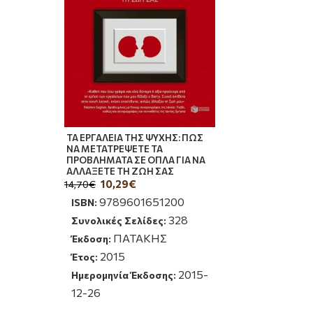
ΤΑ ΕΡΓΑΛΕΙΑ ΤΗΣ ΨΥΧΗΣ: ΠΩΣ
ΝΑ ΜΕΤΑΤΡΕΨΕΤΕ ΤΑ
ΠΡΟΒΛΗΜΑΤΑ ΣΕ ΟΠΛΑ ΓΙΑ ΝΑ
ΑΛΛΑΞΕΤΕ ΤΗ ΖΩΗ ΣΑΣ
10,29€
14,70€
9789601651200
ISBN:
328
Συνολικές Σελίδες:
ΠΑΤΑΚΗΣ
Έκδοση:
2015
Έτος:
2015-
Ημερομηνία Έκδοσης:
12-26